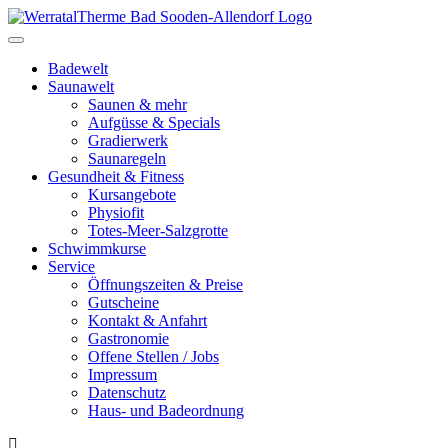
Toggle
navigation
Badewelt
Saunawelt
Saunen & mehr
Aufgüsse & Specials
Gradierwerk
Saunaregeln
Gesundheit & Fitness
Kursangebote
Physiofit
Totes-Meer-Salzgrotte
Schwimmkurse
Service
Öffnungszeiten & Preise
Gutscheine
Kontakt & Anfahrt
Gastronomie
Offene Stellen / Jobs
Impressum
Datenschutz
Haus- und Badeordnung