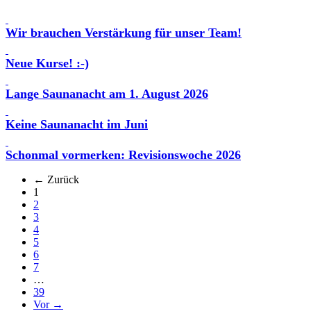
Wir brauchen Verstärkung für unser Team!
Neue Kurse! :-)
Lange Saunanacht am 1. August 2026
Keine Saunanacht im Juni
Schonmal vormerken: Revisionswoche 2026
← Zurück
(aktuell)
1
2
3
4
5
6
7
…
39
Vor →