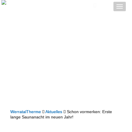
Toggle
naviga
WerratalTherme
Aktuelles
Schon vormerken: Erste
lange Saunanacht im neuen Jahr!