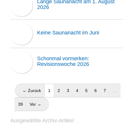
Lange Saunanacht am 1. August
2026
Keine Saunanacht im Juni
Schonmal vormerken:
Revisionswoche 2026
(aktuell)
← Zurück
1
2
3
4
5
6
7
…
39
Vor →
Ausgewählte Archiv-Artikel