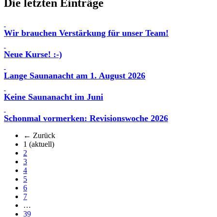
Die letzten Einträge
Wir brauchen Verstärkung für unser Team!
Neue Kurse! :-)
Lange Saunanacht am 1. August 2026
Keine Saunanacht im Juni
Schonmal vormerken: Revisionswoche 2026
← Zurück
1
(aktuell)
2
3
4
5
6
7
…
39