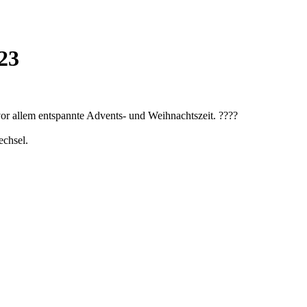
23
or allem entspannte Advents- und Weihnachtszeit. ????
echsel.