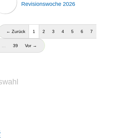
Revisionswoche 2026
(aktuell)
← Zurück
1
2
3
4
5
6
7
…
39
Vor →
swahl
5
5