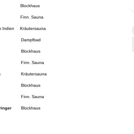
khaus
hub
Finn. Sauna
h Indien
Kräutersauna
eeling
Dampfbad
Blockhaus
Finn. Sauna
ppen
Kräutersauna
gang
Blockhaus
gang
Finn. Sauna
ksbringer
Blockhaus