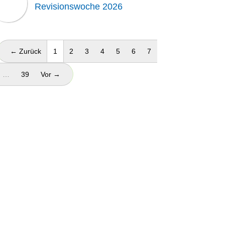
Revisionswoche 2026
(aktuell)
← Zurück
1
2
3
4
5
6
7
…
39
Vor →