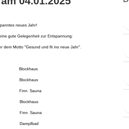
am 04.01.2025
panntes neues Jahr!
h eine gute Gelegenheit zur Entspannung:
r dem Motto "Gesund und fit ins neue Jahr".
ue Jahr
Blockhaus
Natur
Blockhaus
 Natur
Finn. Sauna
Blockhaus
fguss
Finn. Sauna
old
Dampfbad