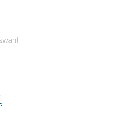
swahl
5
5
5