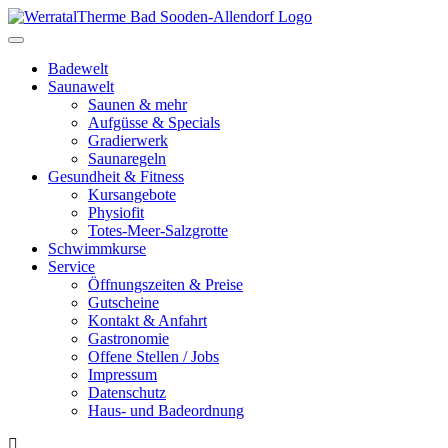
Toggle
navigation
Badewelt
Saunawelt
Saunen & mehr
Aufgüsse & Specials
Gradierwerk
Saunaregeln
Gesundheit & Fitness
Kursangebote
Physiofit
Totes-Meer-Salzgrotte
Schwimmkurse
Service
Öffnungszeiten & Preise
Gutscheine
Kontakt & Anfahrt
Gastronomie
Offene Stellen / Jobs
Impressum
Datenschutz
Haus- und Badeordnung