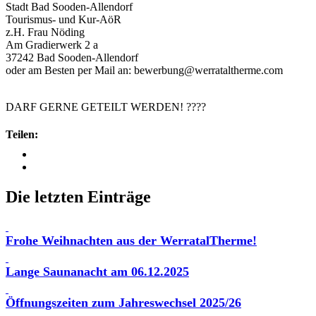
Stadt Bad Sooden-Allendorf
Tourismus- und Kur-AöR
z.H. Frau Nöding
Am Gradierwerk 2 a
37242 Bad Sooden-Allendorf
oder am Besten per Mail an: bewerbung@werrataltherme.com
DARF GERNE GETEILT WERDEN! ????
Teilen:
Die letzten Einträge
Frohe Weihnachten aus der WerratalTherme!
Lange Saunanacht am 06.12.2025
Öffnungszeiten zum Jahreswechsel 2025/26