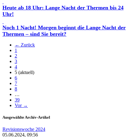
Heute ab 18 Uhr: Lange Nacht der Thermen bis 24
Uhr!
Noch 1 Nacht! Morgen beginnt die Lange Nacht der
Thermen – sind Sie bereit?
← Zurück
1
2
3
4
5
(aktuell)
6
7
8
…
39
Vor →
Ausgewählte Archiv-Artikel
Revisionswoche 2024
05.06.2024, 09:56