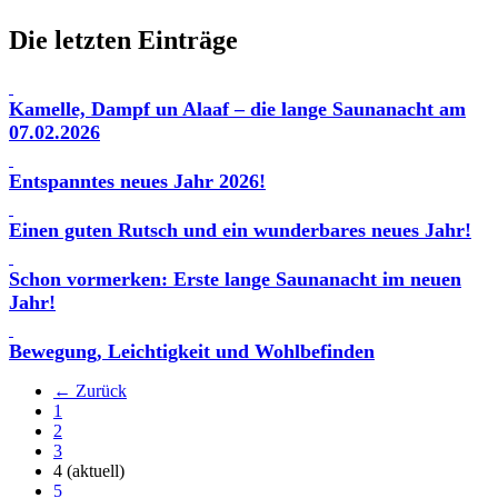
Die letzten Einträge
Kamelle, Dampf un Alaaf – die lange Saunanacht am
07.02.2026
Entspanntes neues Jahr 2026!
Einen guten Rutsch und ein wunderbares neues Jahr!
Schon vormerken: Erste lange Saunanacht im neuen
Jahr!
Bewegung, Leichtigkeit und Wohlbefinden
← Zurück
1
2
3
4
(aktuell)
5