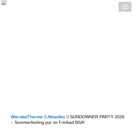
Toggle
naviga
WerratalTherme
Aktuelles
SUNDOWNER PARTY 2026
– Sommerfeeling pur im Freibad BSA!