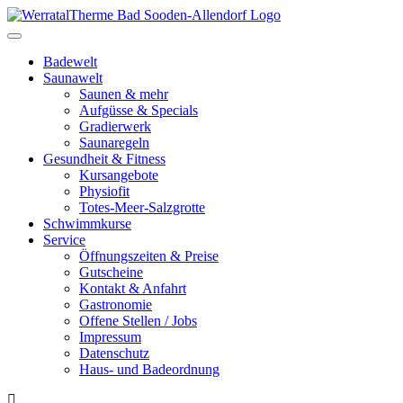
Toggle
navigation
Badewelt
Saunawelt
Saunen & mehr
Aufgüsse & Specials
Gradierwerk
Saunaregeln
Gesundheit & Fitness
Kursangebote
Physiofit
Totes-Meer-Salzgrotte
Schwimmkurse
Service
Öffnungszeiten & Preise
Gutscheine
Kontakt & Anfahrt
Gastronomie
Offene Stellen / Jobs
Impressum
Datenschutz
Haus- und Badeordnung