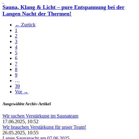
Sauna, Klang & Licht – pure Entspannung bei der
Langen Nacht der Thermen!
← Zurück
1
2
3
4
5
(aktuell)
6
7
8
9
…
39
Vor →
Ausgewählte Archiv-Artikel
Wir suchen Verstärkung im Saunateam
17.06.2025, 10:52
Wir brauchen Verstärkung für unser Team!
26.05.2025, 10:55
Lange Saunanacht am 07.06.2025