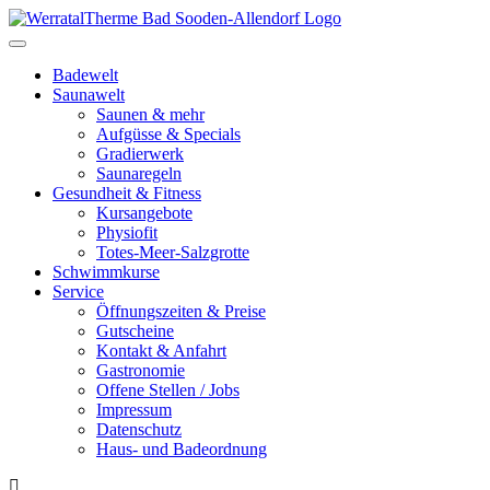
Toggle
navigation
Badewelt
Saunawelt
Saunen & mehr
Aufgüsse & Specials
Gradierwerk
Saunaregeln
Gesundheit & Fitness
Kursangebote
Physiofit
Totes-Meer-Salzgrotte
Schwimmkurse
Service
Öffnungszeiten & Preise
Gutscheine
Kontakt & Anfahrt
Gastronomie
Offene Stellen / Jobs
Impressum
Datenschutz
Haus- und Badeordnung