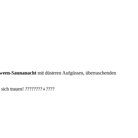
oween-Saunanacht
mit düsteren Aufgüssen, überraschenden
ich trauen! ????️????‍♀️????