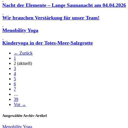
Nacht der Elemente – Lange Saunanacht am 04.04.2026
Wir brauchen Verstärkung für unser Team!
Menobility Yoga
Kinderyoga in der Totes-Meer-Salzgrotte
← Zurück
1
2
(aktuell)
3
4
5
6
7
…
39
Vor →
Ausgewählte Archiv-Artikel
Menobility Yoga